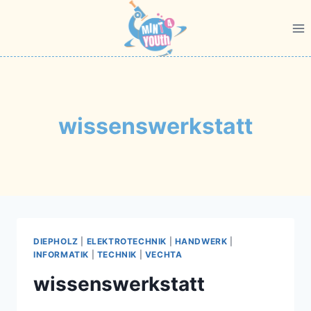
Zum
Inhalt
springen
wissenswerkstatt
DIEPHOLZ
|
ELEKTROTECHNIK
|
HANDWERK
|
INFORMATIK
|
TECHNIK
|
VECHTA
wissenswerkstatt