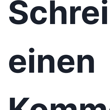
Schre
einen
Komm